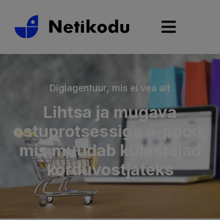
Digiagentuur, mis ei vea alt
Lihtsa ja mugava
ostuprotsessiga e-pood,
mis muudab külastajad
korduvostjateks