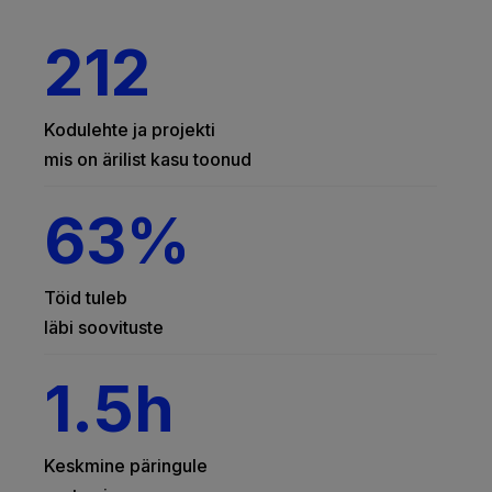
212
Kodulehte ja projekti
mis on ärilist kasu toonud
63
%
Töid tuleb
läbi soovituste
1.5
h
Keskmine päringule