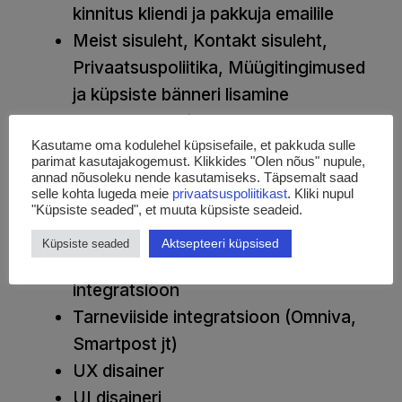
kinnitus kliendi ja pakkuja emailile
Meist sisuleht, Kontakt sisuleht,
Privaatsuspoliitika, Müügitingimused
ja küpsiste bänneri lisamine
Hea SEO valmidus
Kasutame oma kodulehel küpsisefaile, et pakkuda sulle
parimat kasutajakogemust. Klikkides "Olen nõus" nupule,
annad nõusoleku nende kasutamiseks. Täpsemalt saad
Kui midagi juba on olemas
selle kohta lugeda meie
privaatsuspoliitikast
. Kliki nupul
aga vajad lisaarendusi:
"Küpsiste seaded", et muuta küpsiste seadeid.
Aktsepteeri küpsised
Küpsiste seaded
Pangalinkide või Maksekeskuse
integratsioon
Tarneviiside integratsioon (Omniva,
Smartpost jt)
UX disainer
UI disaineri