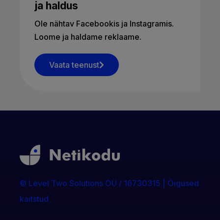
ja haldus
Ole nähtav Facebookis ja Instagramis.
Loome ja haldame reklaame.
Vaata teenust
© Level Two Solutions OÜ / 16730315 | Õigused
kaitstud