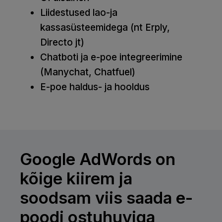
Liidestused lao-ja
kassasüsteemidega (nt Erply,
Directo jt)
Chatboti ja e-poe integreerimine
(Manychat, Chatfuel)
E-poe haldus- ja hooldus
Google AdWords on
kõige kiirem ja
soodsam viis saada e-
poodi ostuhuviga