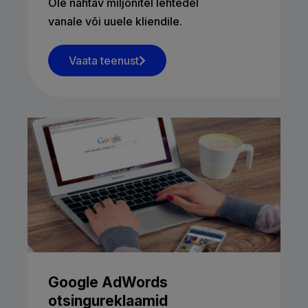
Ole nähtav miljonitel lehtedel
vanale või uuele kliendile.
Vaata teenust
Google AdWords
otsingureklaamid