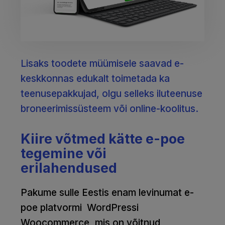
Lisaks toodete müümisele saavad e-
keskkonnas edukalt toimetada ka
teenusepakkujad, olgu selleks iluteenuse
broneerimissüsteem või online-koolitus.
Kiire võtmed kätte e-poe
tegemine või
erilahendused
Pakume sulle Eestis enam levinumat e-
poe platvormi WordPressi
Woocommerce, mis on võitnud