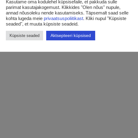
Kasutame oma kodulehel küpsisefaile, et pakkuda sulle
parimat kasutajakogemust. Klikkides "Olen nõus" nupule,
annad nõusoleku nende kasutamiseks. Täpsemalt saad selle
kohta lugeda meie
privaatsuspoliitikast
. Kliki nupul "Küpsiste
seaded", et muuta küpsiste seadeid.
Aktsepteeri küpsised
Küpsiste seaded