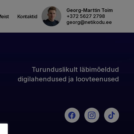
Georg-Marttin Toim
+372 5627 2798
eist
Kontaktid
georg@netikodu.ee
Turunduslikult läbimõeldud
digilahendused ja loovteenused