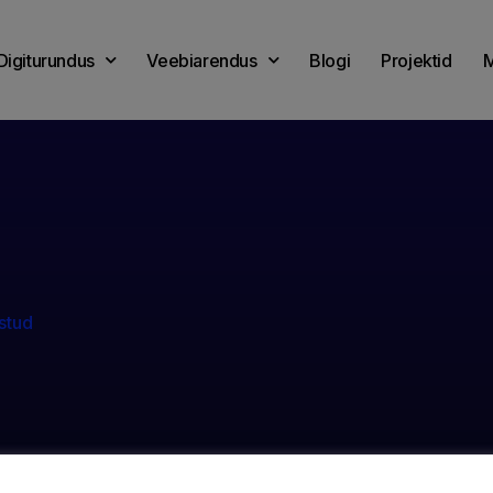
Digiturundus
Veebiarendus
Blogi
Projektid
M
stud