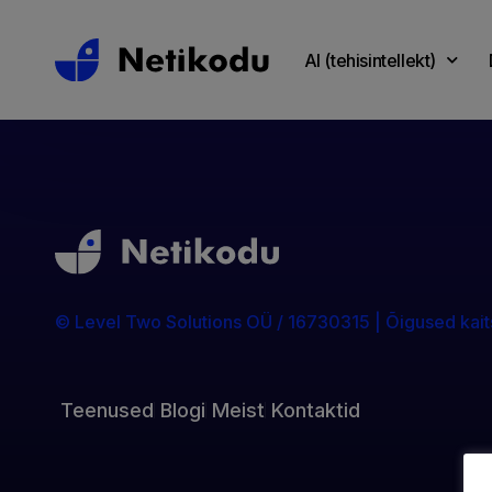
AI (tehisintellekt)
© Level Two Solutions OÜ / 16730315 | Õigused kait
Teenused
Blogi
Meist
Kontaktid